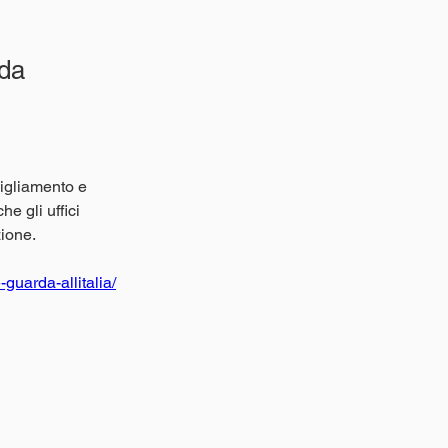
 da
igliamento e 
he gli uffici 
zione.
guarda-allitalia/