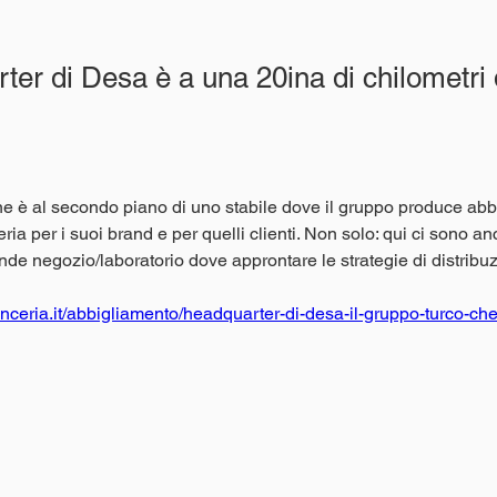
ter di Desa è a una 20ina di chilometri
e è al secondo piano di uno stabile dove il gruppo produce abb
teria per i suoi brand e per quelli clienti. Non solo: qui ci sono anc
ande negozio/laboratorio dove approntare le strategie di distribu
nceria.it/abbigliamento/headquarter-di-desa-il-gruppo-turco-che-