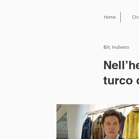
Home
Chi
&lt; Indietro
Nell’h
turco 